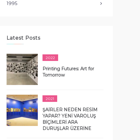
1995
Latest Posts
2022
Printing Futures: Art for
Tomorrow
2021
ŞAİRLER NEDEN RESİM
YAPAR? YENİ VAROLUŞ
BİÇİMLERİ ARA
DURUŞLAR ÜZERİNE